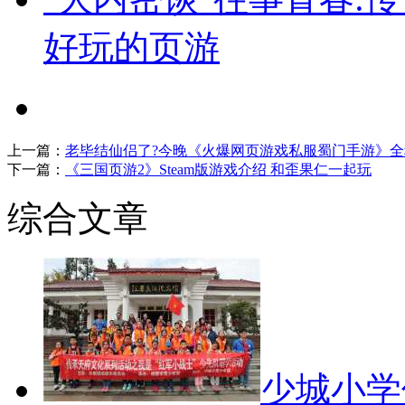
好玩的页游
上一篇：
老毕结仙侣了?今晚《火爆网页游戏私服蜀门手游》全
下一篇：
《三国页游2》Steam版游戏介绍 和歪果仁一起玩
综合文章
少城小学