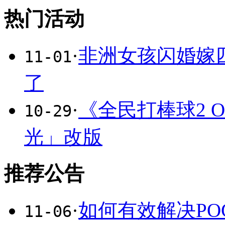
热门活动
·
非洲女孩闪婚嫁
11-01
了
·
《全民打棒球2 O
10-29
光」改版
推荐公告
·
如何有效解决PO
11-06