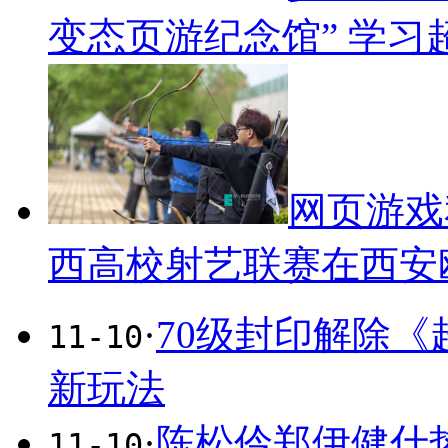
变态页游纪念馆” 学习
网页游戏
西高校射艺联赛在西安
·
70级封印解除
11-10
新玩法
·
陈松伶郑伊健什
11-10