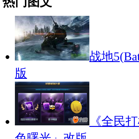
热门图文
战地5(Ba
版
《全民打棒
色曙光」改版