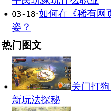
平民玩家玩什么职业
·
如何在《稀有网
03-18
姿？
热门图文
关门打狗
新玩法探秘