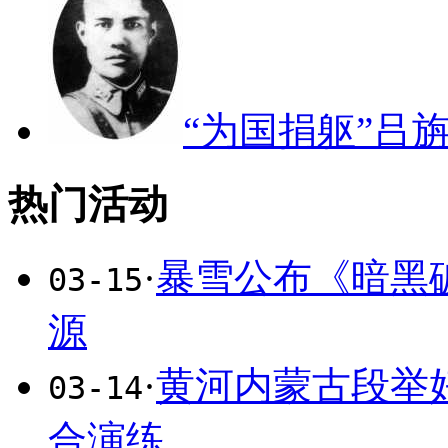
“为国捐躯”吕
热门活动
·
暴雪公布《暗黑
03-15
源
·
黄河内蒙古段举
03-14
合演练