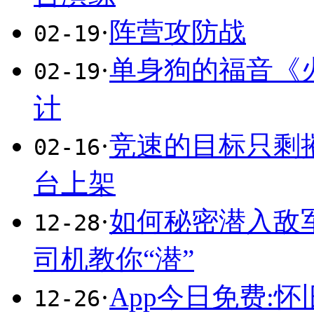
·
阵营攻防战
02-19
·
单身狗的福音《
02-19
计
·
竞速的目标只剩
02-16
台上架
·
如何秘密潜入敌
12-28
司机教你“潜”
·
App今日免费:
12-26