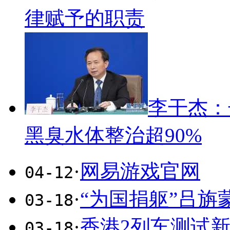
律赋予的职责
李干杰：
黑臭水体整治超90%
·
网易游戏官网
04-12
·
“为国捐躯”吕旃
03-18
·
香港2列车测试新
03-18