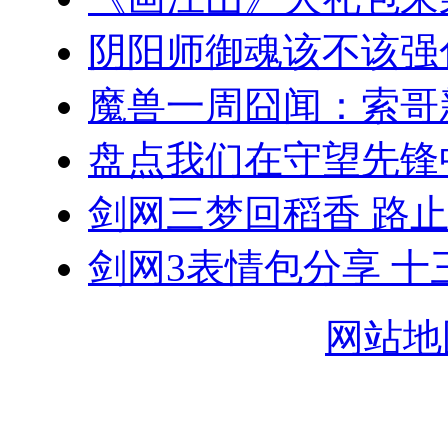
阴阳师御魂该不该强
魔兽一周囧闻：索哥
盘点我们在守望先锋
剑网三梦回稻香 路
剑网3表情包分享 十
网站地