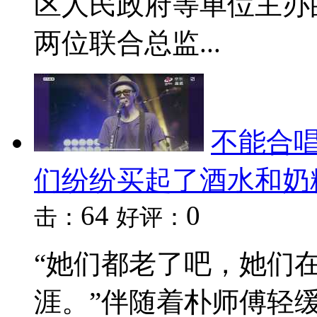
区人民政府等单位主办
两位联合总监...
不能合唱
们纷纷买起了酒水和奶
64
0
击：
好评：
“她们都老了吧，她们
涯。”伴随着朴师傅轻