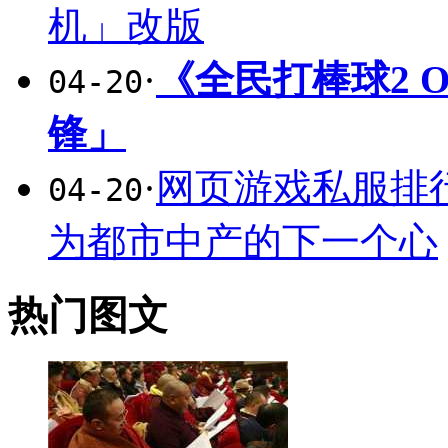
机」改版
·
《全民打棒球2 
04-20
锋」
·
网页游戏私服排行
04-20
为都市中产的下一个心
热门图文