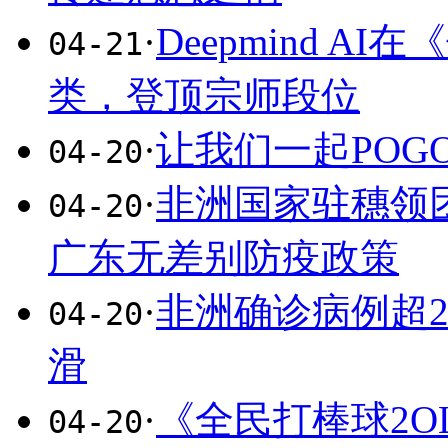
·
Deepmind A
04-21
类，登顶宗师段位
·
让我们一起POG
04-20
·
非洲国家驻穗领
04-20
广东无差别防疫政策
·
非洲确诊病例超
04-20
滑
·
《全民打棒球2O
04-20