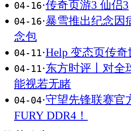
·
传奇页游3 仙侣3
04-16
·
暴雪推出纪念因
04-16
念包
·
Help 变态页传奇世界
04-11
·
东方时评丨对全球
04-11
能视若无睹
·
守望先锋联赛官方
04-04
FURY DDR4！