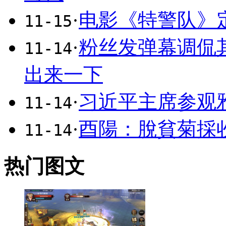
·
电影《特警队》定
11-15
·
粉丝发弹幕调侃
11-14
出来一下
·
习近平主席参观
11-14
·
酉陽：脫貧菊採
11-14
热门图文