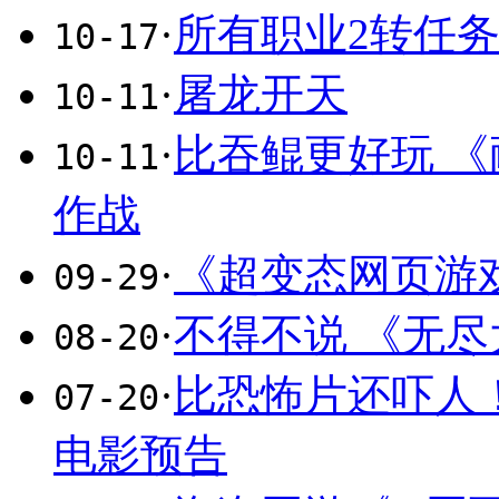
·
所有职业2转任
10-17
·
屠龙开天
10-11
·
比吞鲲更好玩 
10-11
作战
·
《超变态网页游
09-29
·
不得不说 《无
08-20
·
比恐怖片还吓人
07-20
电影预告