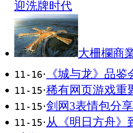
迎洗牌时代
大柵欄商
·
《城与龙》品鉴
11-16
·
稀有网页游戏重
11-15
·
剑网3表情包分享
11-15
·
从《明日方舟》
11-15