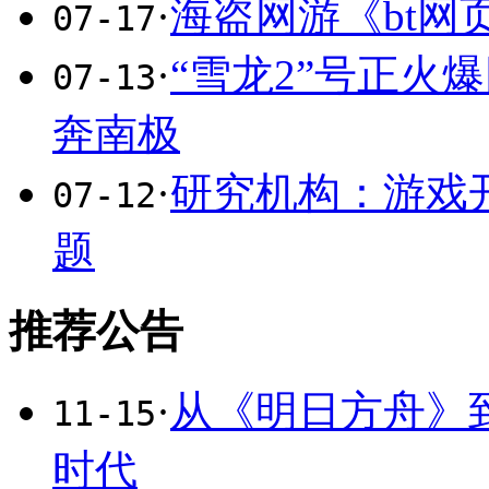
·
海盗网游《bt网
07-17
·
“雪龙2”号正火
07-13
奔南极
·
研究机构：游戏
07-12
题
推荐公告
·
从《明日方舟》
11-15
时代