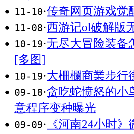
·
传奇网页游戏觉
11-10
·
西游记ol破解版
11-08
·
无尽大冒险装备
10-19
[多图]
·
大柵欄商業步行
10-19
·
贪吃蛇愤怒的小
09-18
意程序变种曝光
·
《河南24小时》
09-09