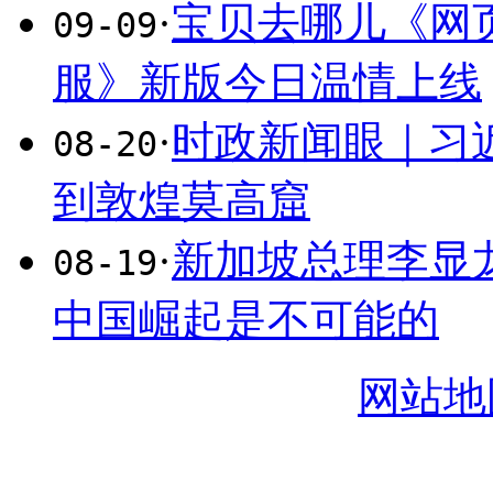
·
宝贝去哪儿《网
09-09
服》新版今日温情上线
·
时政新闻眼｜习
08-20
到敦煌莫高窟
·
新加坡总理李显
08-19
中国崛起是不可能的
网站地