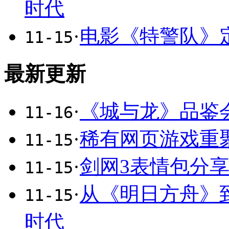
时代
·
电影《特警队》定
11-15
最新更新
·
《城与龙》品鉴
11-16
·
稀有网页游戏重
11-15
·
剑网3表情包分享
11-15
·
从《明日方舟》
11-15
时代