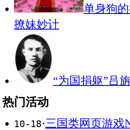
单身狗的
撩妹妙计
“为国捐躯”吕
热门活动
·
三国类网页游戏N
10-18