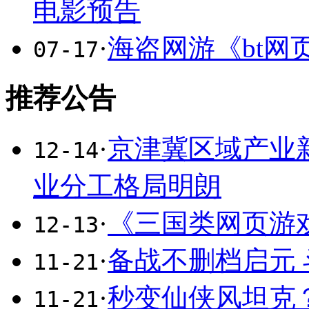
电影预告
·
海盗网游《bt网
07-17
推荐公告
·
京津冀区域产业
12-14
业分工格局明朗
·
《三国类网页游
12-13
·
备战不删档启元
11-21
·
秒变仙侠风坦克
11-21