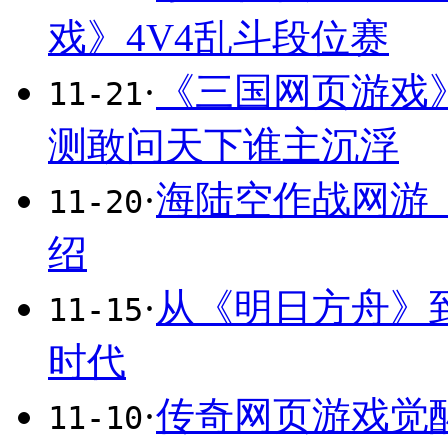
戏》4V4乱斗段位赛
·
《三国网页游戏
11-21
测敢问天下谁主沉浮
·
海陆空作战网游
11-20
绍
·
从《明日方舟》
11-15
时代
·
传奇网页游戏觉
11-10