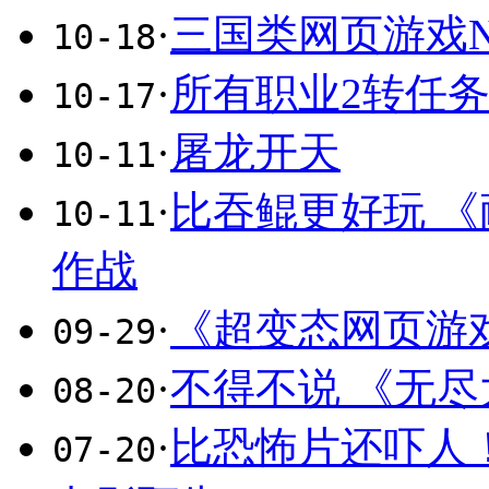
·
三国类网页游戏N
10-18
·
所有职业2转任
10-17
·
屠龙开天
10-11
·
比吞鲲更好玩 
10-11
作战
·
《超变态网页游
09-29
·
不得不说 《无
08-20
·
比恐怖片还吓人
07-20