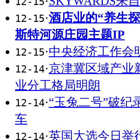
·
SKYWARDS来自
12-15
·
酒店业的“养生
12-15
斯特河源庄园主题IP
·
中央经济工作会
12-15
·
京津冀区域产业
12-14
业分工格局明朗
·
“玉兔二号”破
12-14
车
·
英国大选今日举
12-14