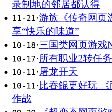
录制地的邻居都认得
·
游族《传奇网页
11-21
享“快乐的味道”
·
三国类网页游戏N
10-18
·
所有职业2转任
10-17
·
屠龙开天
10-11
·
比吞鲲更好玩 
10-11
作战