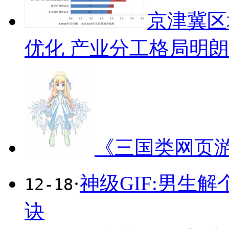
京津冀区
优化 产业分工格局明朗
《三国类网页
·
神级GIF:男生解
12-18
诀