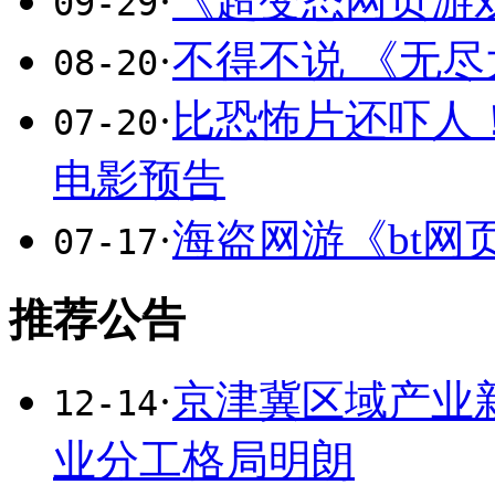
·
《超变态网页游
09-29
·
不得不说 《无
08-20
·
比恐怖片还吓人
07-20
电影预告
·
海盗网游《bt网
07-17
推荐公告
·
京津冀区域产业
12-14
业分工格局明朗