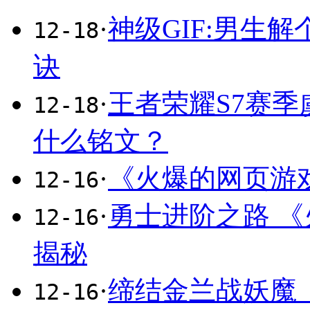
·
神级GIF:男生解
12-18
诀
·
王者荣耀S7赛
12-18
什么铭文？
·
《火爆的网页游
12-16
·
勇士进阶之路 
12-16
揭秘
·
缔结金兰战妖魔
12-16