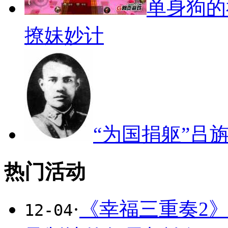
单身狗的
撩妹妙计
“为国捐躯”吕
热门活动
·
《幸福三重奏2
12-04