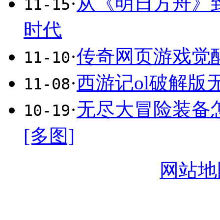
·
从《明日方舟》
11-15
时代
·
传奇网页游戏觉
11-10
·
西游记ol破解版
11-08
·
无尽大冒险装备
10-19
[多图]
网站地