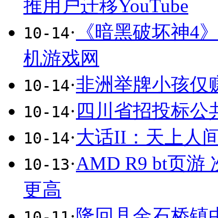
推用户迁移YouTube
·
《暗黑破坏神4》
10-14
机游戏网
·
非洲举牌小孩仅
10-14
·
四川省招投标公
10-14
·
大话II：天上人
10-14
·
AMD R9 bt
10-13
更高
·
隆回县金石桥镇
10-11