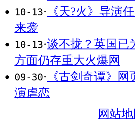
·
《天?火》导演
10-13
来袭
·
谈不拢？英国已
10-13
方面仍存重大火爆网
·
《古剑奇谭》网
09-30
演虐恋
网站地