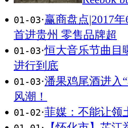
·
赢商盘点|201
01-03
首进贵州 零售品牌超
·
恒大音乐节曲目
01-03
进行到底
·
潘果鸡尾酒进入
01-03
风潮！
·
菲媒：不能让领
01-02
·
【怀化市】芷江