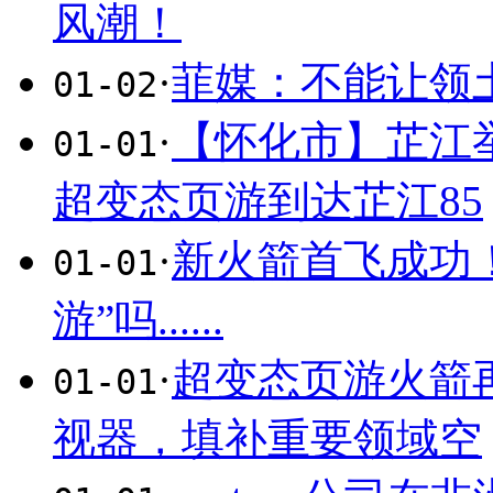
风潮！
·
菲媒：不能让领
01-02
·
【怀化市】芷江
01-01
超变态页游到达芷江85
·
新火箭首飞成功
01-01
游”吗......
·
超变态页游火箭
01-01
视器，填补重要领域空